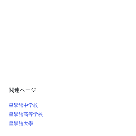
関連ページ
皇學館中学校
皇學館高等学校
皇學館大學