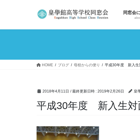
コ
ナ
ン
ビ
同窓会
テ
ゲ
abo
ン
ー
ツ
シ
へ
ョ
ス
ン
キ
に
ッ
移
HOME
ブログ
母校からの便り
平成30年度 新入
プ
動
2018年4月11日
/ 最終更新日時 :
2019年2月26日
皇
平成30年度 新入生