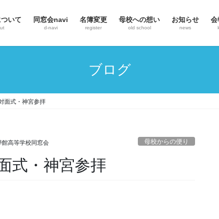
について
同窓会navi
名簿変更
母校への想い
お知らせ
会
ut
d-navi
register
old school
news
ブログ
生対面式・神宮参拝
母校からの便り
學館高等学校同窓会
対面式・神宮参拝