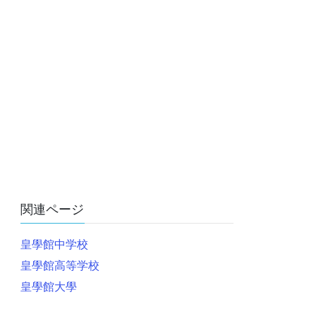
関連ページ
皇學館中学校
皇學館高等学校
皇學館大學