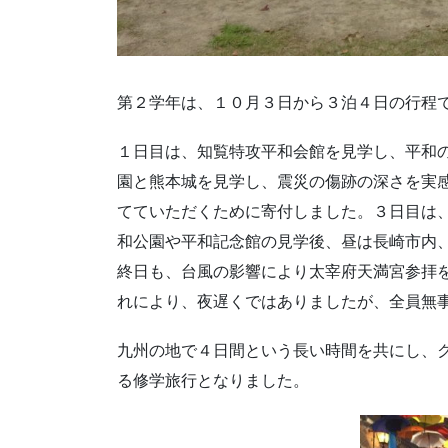
第２学年は、１０月３日から３泊４日の行程
１日目は、知覧特攻平和会館を見学し、平和
園と熊本城を見学し、震災の傷跡の深さを実
てていただくために寄付しました。３日目は
和公園や平和記念館の見学後、昼は長崎市内
終日も、台風の影響により太宰府天満宮参拝
れにより、夜遅くではありましたが、全員無
九州の地で４日間という長い時間を共にし、
る修学旅行となりました。