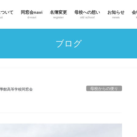
について
同窓会navi
名簿変更
母校への想い
お知らせ
会
ut
d-navi
register
old school
news
ブログ
母校からの便り
學館高等学校同窓会