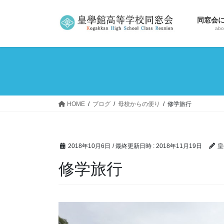
コ
ナ
ン
ビ
同窓会
テ
ゲ
abo
ン
ー
ツ
シ
へ
ョ
ス
ン
キ
に
ッ
移
HOME
ブログ
母校からの便り
修学旅行
プ
動
2018年10月6日
/ 最終更新日時 :
2018年11月19日
皇
修学旅行