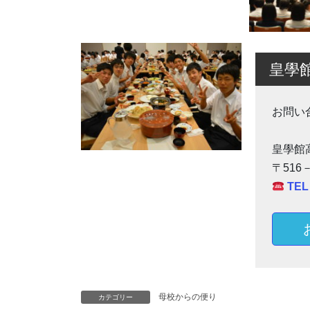
皇學
お問い
皇學館
〒516
TEL
母校からの便り
カテゴリー